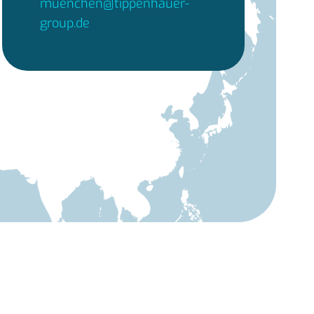
muenchen@tippenhauer-
group.de