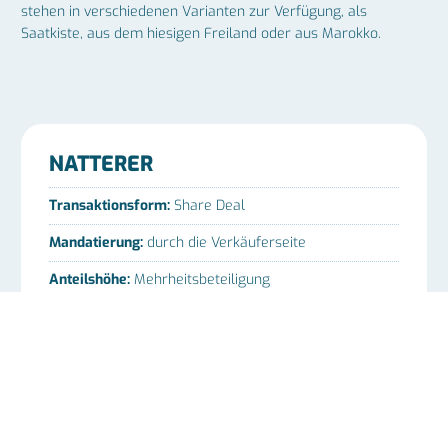
stehen in verschiedenen Varianten zur Verfügung, als
Saatkiste, aus dem hiesigen Freiland oder aus Marokko.
NATTERER
Transaktionsform:
Share Deal
Mandatierung:
durch die Verkäuferseite
Anteilshöhe:
Mehrheitsbeteiligung
Zeitpunkt der Transaktion:
2023
Dauer der Transaktion:
14 Monate
Käufer:
Natterer Erwerbsgesellschaft mbH (Bjarne
Makowka)