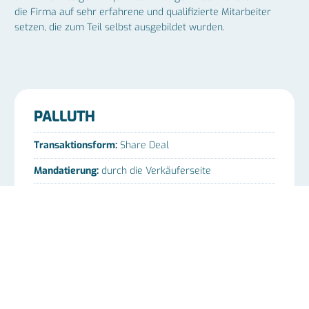
die Firma auf sehr erfahrene und qualifizierte Mitarbeiter
setzen, die zum Teil selbst ausgebildet wurden.
PALLUTH
Transaktionsform:
Share Deal
Mandatierung:
durch die Verkäuferseite
Anteilshöhe:
Mehrheitsbeteiligung
Zeitpunkt der Transaktion:
2023
Dauer der Transaktion:
12 Monate
Käufer:
HWP Handwerkspartner GmbH
Mitarbeiterzahl:
>50