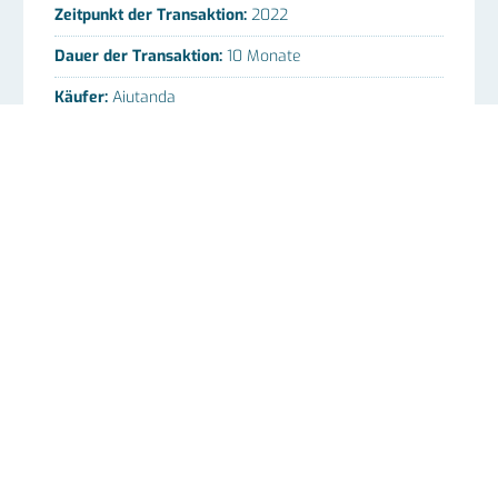
Zeitpunkt der Transaktion:
2022
Dauer der Transaktion:
10 Monate
Käufer:
Aiutanda
Mitarbeiterzahl:
>150
Region:
Niedersachsen
Branche:
Pflege, Gesundheit
BÜRO HAMBURG
Bahnhofstr. 11c
21465 Reinbek
Telefon +49 40 22632303 0