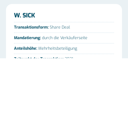
W. SICK
Transaktionsform:
Share Deal
Mandatierung:
durch die Verkäuferseite
Anteilshöhe:
Mehrheitsbeteiligung
Zeitpunkt der Transaktion:
2021
Dauer der Transaktion:
10 Monate
Käufer:
Aehrensberg GmbH
Mitarbeiterzahl:
>40
Region:
Schleswig-Holstein
Branche:
Schiffbau, Handwerk